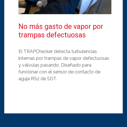
No más gasto de vapor por
trampas defectuosas
El TRAPChecker detecta turbulencias
internas por trampas de vapor defectuosas
y válvulas pasando. Diseñado para
funcionar con el sensor de contacto de
aguja RS2 de SDT.