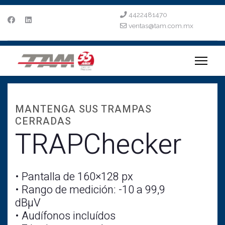
4422481470
ventas@tam.com.mx
MANTENGA SUS TRAMPAS
CERRADAS
TRAPChecker
• Pantalla de 160×128 px
• Rango de medición: -10 a 99,9
dBµV
• Audífonos incluídos