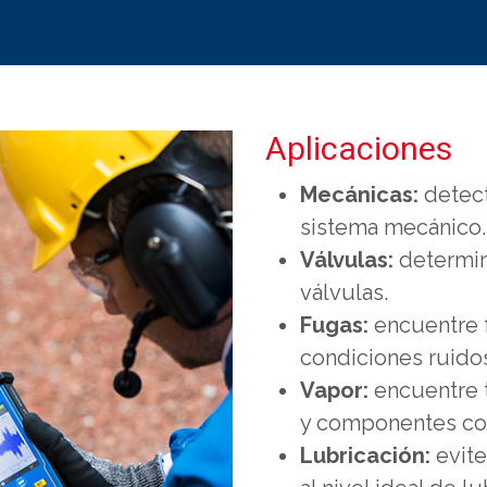
Aplicaciones
Mecánicas:
detect
sistema mecánico.
Válvulas:
determin
válvulas.
Fugas:
encuentre f
condiciones ruido
Vapor:
encuentre 
y componentes co
Lubricación:
evite