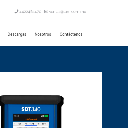
4422481470
ventas@tam.com.mx
Descargas
Nosotros
Contáctenos