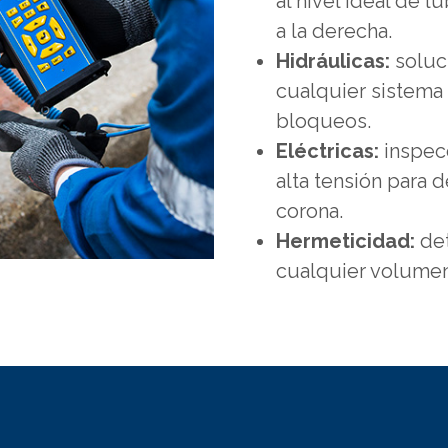
al nivel ideal de l
a la derecha.
Hidráulicas:
soluc
cualquier sistema 
bloqueos.
Eléctricas:
inspecc
alta tensión para 
corona.
Hermeticidad:
det
cualquier volumen