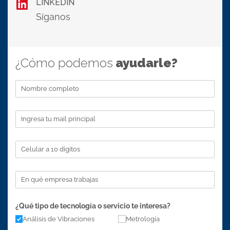
LINKEDIN
Síganos
¿Cómo podemos
ayudarle?
Nombre completo
(necesario)
*
Correo electrónico
(necesario)
*
Teléfono
(necesario)
*
Empresa
¿Qué tipo de tecnología o servicio te interesa?
Análisis de Vibraciones
Metrología