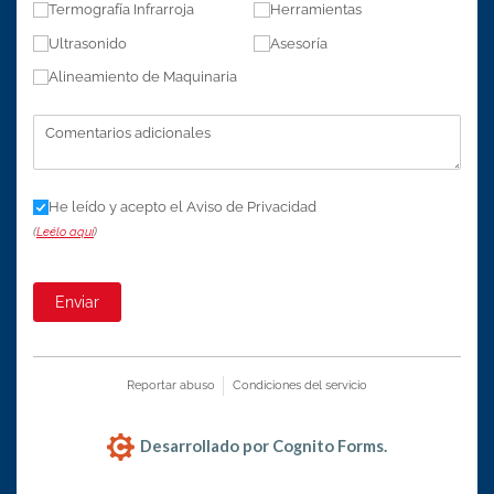
Termografía Infrarroja
Herramientas
Ultrasonido
Asesoría
Alineamiento de Maquinaria
Comentarios adicionales
Aviso de Privacidad
He leído y acepto el Aviso de Privacidad
(
Leélo aquí
)
Enviar
Reportar abuso
Condiciones del servicio
Desarrollado por Cognito Forms.